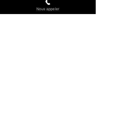
Nous appeler
SANS FROMAGE
PROVENCALE
12 €
Tomate, aubergines, cœurs d
'artichauts, poivrons, Olives, huile
DESSERT